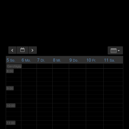
4:00
5:00
6:00
7:00
5
6
7
8
9
10
11
So.
Mo.
Di.
Mi.
Do.
Fr.
Sa.
Ganztägig
8:00
9:00
10:00
11:00