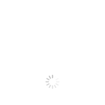
5
6
7
8
9
10
11
12
13
14
15
16
17
18
19
20
21
22
23
24
25
26
27
28
29
30
31
2024
SEP.
NOV.
2026
Impressum